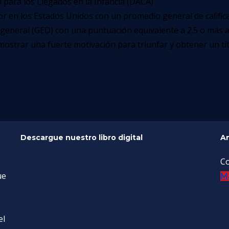
 para los Llegados en la Infancia (DACA)
 en los Estados Unidos con un promedio general de califica
general (GED) con una puntuación equivalente a 2.5 o más a
mostrar una fuerte motivación para triunfar y obtener un tí
Descargue nuestro libro digital
An
Co
ue
M
el