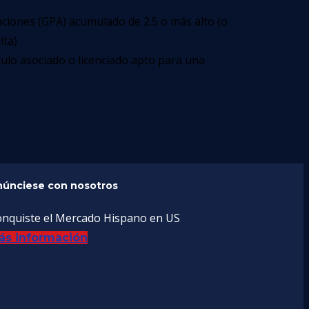
ciones (GPA) acumulado de 2.5 o más alto (o
lta)
tulo asociado o licenciado apto para una
únciese con nosotros
nquiste el Mercado Hispano en US
ás información