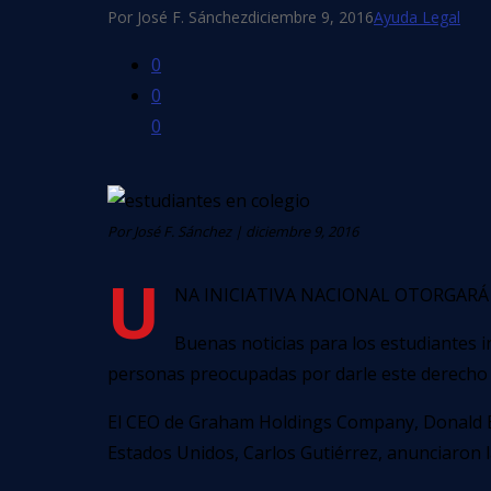
Por José F. Sánchez
diciembre 9, 2016
Ayuda Legal
0
0
0
Por José F. Sánchez
|
diciembre 9, 2016
U
na iniciativa nacional otorgará 
Buenas noticias para los estudiantes 
personas preocupadas por darle este derecho
El CEO de Graham Holdings Company, Donald E. G
Estados Unidos, Carlos Gutiérrez, anunciaron