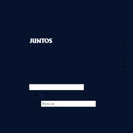
•
•
Becas para los Dream