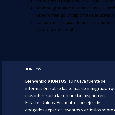
ser parte del programa de Acción Diferida
haberse graduado de una escuela superior
haber obtenido un diploma de educación 
demostrar necesidad financiera; y deben 
carrera profesional.
JUNTOS
Bienvenido a
JUNTOS
, su nueva fuente de
información sobre los temas de inmigración q
más interesan a la comunidad hispana en
Estados Unidos. Encuentre consejos de
abogados expertos, eventos y artículos sobre 